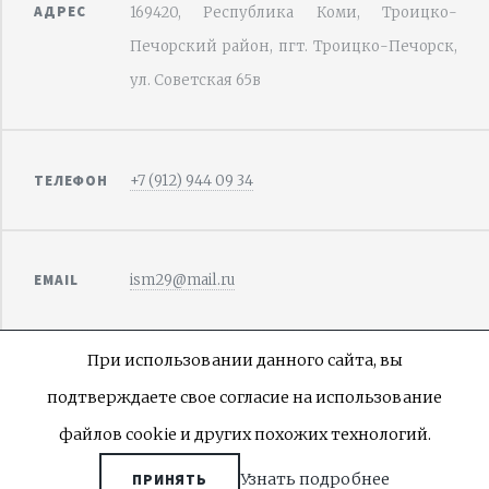
АДРЕС
169420, Республика Коми, Троицко-
Печорский район, пгт. Троицко-Печорск,
ул. Советская 65в
ТЕЛЕФОН
+7 (912) 944 09 34
EMAIL
ism29@mail.ru
При использовании данного сайта, вы
подтверждаете свое согласие на использование
©
САЙТ РАЗРАБОТАН
INDEX
файлов cookie и других похожих технологий.
ПОЛИТИКА КОНФИДЕНЦИАЛЬНОСТИ
Узнать подробнее
ПРИНЯТЬ